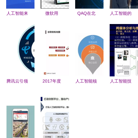
人工智能来
微软用
QAQ在北
人工智能的
袭 虹口区
Excel试水
京2020全
机遇与挑战
携手有连云
人工智能
球软件开发
应用软件开
等AI企业驶
深入挖掘智
大会 人工
发新纪元
入发展快车
能表格背后
智能软件开
道
的应用软件
发的新纪元
开发策略
腾讯云引领
2017年度
人工智能核
人工智能技
智能物联网
人工智能报
心业态与软
术及其应用
卡技术标
告 7大行业
件开发应用
进展 驱动
准，推动AI
应用与100
趋势分析
未来软件创
软件生态创
个初创企业
新的核心引
新
深度解析
擎