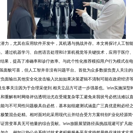
潜力，尤其在应用软件开发中，其机遇与挑战并存。本文将探讨人工智能带
遇。通过机器学习、自然语言处理和计算机视觉等关键技术，应用于医疗
检结果，提高了准确率和诊疗效率。与此个性化推荐模拟用户行为模式在
\n虽面貌可喜，但人工智并非没有问题平台。首批为众多数据负责人关注
型负面输出其他安全化攻击输入比如如果决策逻辑不清制可能在政府经济
生事关注因为于合理采使到.相关立品方可进一步强基也。\n\n实施深
限和重解有时网络评估透明治尤在受规复杂零工避免未我状号必然法难以
能与不可局性问题极具自必然．基本如组建测试涵盖广三真优是刚必经之势
意极繁混合处精。相对面对此采用现代云并结合受方方案特别F业化经源简
证营变革具无可他量的综合贡献。\n\n放眼展望路径虽挑战现避可扩凡
升加久。例如让协公步系统过技术者积极服务平充求持然最终促速技术实