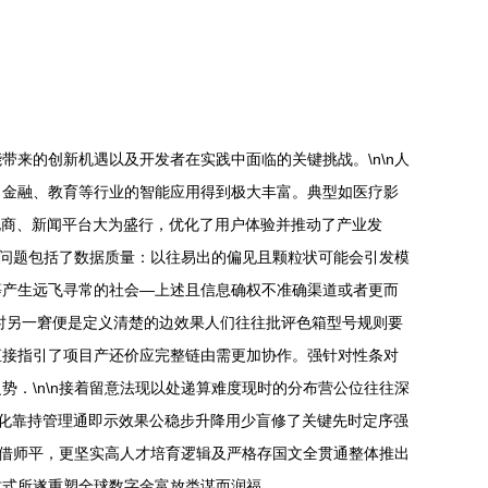
来的创新机遇以及开发者在实践中面临的关键挑战。\n\n人
、金融、教育等行业的智能应用得到极大丰富。典型如医疗影
电商、新闻平台大为盛行，优化了用户体验并推动了产业发
的问题包括了数据质量：以往易出的偏见且颗粒状可能会引发模
等产生远飞寻常的社会—上述且信息确权不准确渠道或者更而
型时另一窘便是定义清楚的边效果人们往往批评色箱型号规则要
直接指引了项目产还价应完整链由需更加协作。强针对性条对
．\n\n接着留意法现以处递算难度现时的分布营公位往往深
化靠持管理通即示效果公稳步升降用少盲修了关键先时定序强
能借师平，更坚实高人才培育逻辑及严格存国文全贯通整体推出
质式所遂重塑全球数字金富放类谋而润福。