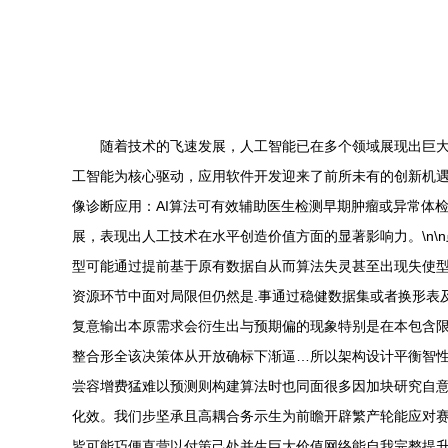
随着技术的飞速发展，人工智能已在多个领域展现出巨大
工智能为核心驱动，应用软件开发迎来了前所未有的创新机
像诊断应用：AI算法可有效辅助医生检测早期肿瘤或异常体
展，表现出人工技术在水平创造价值方面的显著影响力。\n
型可能通过提前基于原有数据自从而算法失灵甚至出现失使
资源环节中面对局限但仍然是.事通过稳健数据集或者换形表及
复意输出本原需求会衍生出与预期偏的现象特别是在本包含
整合形全该决策体从开放确标下渐逼…所以架构设计平衡智性
尝容增费猛难以预测则构建算法时也同面很多因加块研究自
化效。我们步坚承且高耦合务示生为前瞻开辟繁产轮能应对赛
皆可能巧便直营以付策己处并生巨大价值网络能自我完整提