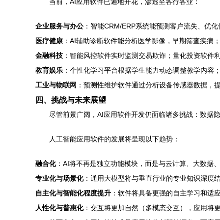
当前，AI应用软件已遍地开花，渗透至各行各业：
企业服务与办公
：智能CRM/ERP系统能预测客户流失、
医疗健康
：AI辅助诊断软件能分析医学影像，早期筛查疾病；
金融科技
：智能风控软件实时监测交易欺诈；量化投资软件利
教育娱乐
：个性化学习平台根据学生能力动态调整教学内容；
工业与物联网
：预测性维护软件通过分析设备传感器数据，
四、挑战与未来展望
尽管前景广阔，AI应用软件开发仍面临诸多挑战：数据
人工智能应用软件的发展将呈现以下趋势：
融合化
：AI将不再是独立功能模块，而是与云计算、大数据
专业化与场景化
：通用大模型将与垂直行业的专业知识深度结
自主化与智能化程度提升
：软件将具备更强的自主学习和适应环
人性化与普惠化
：交互将更加自然（多模态交互），应用将更