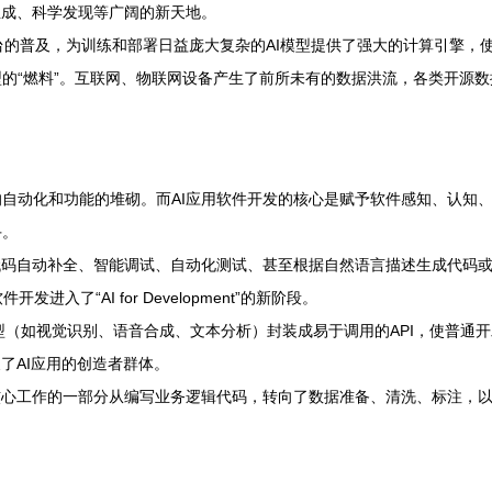
生成、科学发现等广阔的新天地。
平台的普及，为训练和部署日益庞大复杂的AI模型提供了强大的计算引擎
的“燃料”。互联网、物联网设备产生了前所未有的数据洪流，各类开源
：
自动化和功能的堆砌。而AI应用软件开发的核心是赋予软件感知、认知
手。
自动补全、智能调试、自动化测试、甚至根据自然语言描述生成代码或整个应用模块
进入了“AI for Development”的新阶段。
型（如视觉识别、语音合成、文本分析）封装成易于调用的API，使普通
了AI应用的创造者群体。
核心工作的一部分从编写业务逻辑代码，转向了数据准备、清洗、标注，