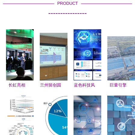
PRODUCT
----------------
长虹亮相
兰州留创园
蓝色科技风
巨量引擎
CES2018
在上海成功
人工智能与
《质造中国
AI 领跑者
举办“数字
医疗大数据
家》对话梦
的漂亮答卷
时代创业发
动态PPT模
百合倪张根
展变革”专
板下载指南
做中国软床
题研修班，
——熊猫办
革命的逆行