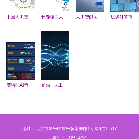
聚焦人工智
公赋能AI应
者 人工智
能应用软件
用软件开发
能应用赋能
中国人工智
长春理工大
人工智能前
边缘计算市
开发
能开源软件
学计算机、
景广阔，应
场十年激增
发展联盟成
软件与人工
用软件开发
14倍 人工
立大会在京
智能究竟怎
引领创新浪
智能应用软
举行，助力
么样？看看
潮
件迎来新引
人工智能应
你就知道了
擎
用软件开发
创新
英特尔AI策
前沿 | 人工
略全解析
智能从弱到
(2):软件的
强还有多
优化提供强
远？
大效能
地址：北京市昌平区昌平镇南关路1号楼4层1-517
电话：1326140**