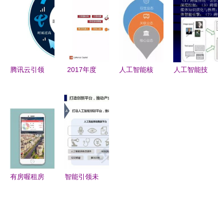
等AI企业驶
深入挖掘智
大会 人工
发新纪元
入发展快车
能表格背后
智能软件开
道
的应用软件
发的新纪元
开发策略
腾讯云引领
2017年度
人工智能核
人工智能技
智能物联网
人工智能报
心业态与软
术及其应用
卡技术标
告 7大行业
件开发应用
进展 驱动
准，推动AI
应用与100
趋势分析
未来软件创
软件生态创
个初创企业
新的核心引
新
深度解析
擎
有房喔租房
智能引领未
黑科技 人
来 2018年
工智能如何
人工智能应