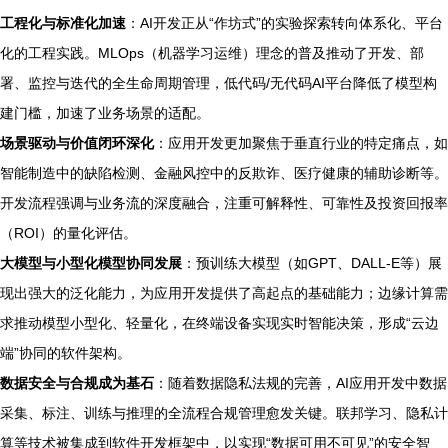
工程化与标准化加速
：AI开发正从“作坊式”的实验探索转向体系化、平台
化的工程实践。MLOps（机器学习运维）理念的普及推动了开发、部
署、监控与迭代的全生命周期管理，低代码/无代码AI平台降低了模型构
建门槛，加速了业务场景的适配。
场景驱动与价值闭环深化
：应用开发更加聚焦于垂直行业的特定痛点，如
智能制造中的缺陷检测、金融风控中的反欺诈、医疗健康的辅助诊断等。
开发流程强调与业务流的深度融合，注重可解释性、可靠性及投资回报率
（ROI）的量化评估。
大模型与小型化模型协同发展
：预训练大模型（如GPT、DALL-E等）展
现出强大的泛化能力，为应用开发提供了高起点的基础能力；边缘计算需
求推动模型小型化、轻量化，在终端设备实现实时智能决策，形成“云边
端”协同的软件架构。
数据安全与合规成为基石
：随着数据隐私法规的完善，AI应用开发中数据
采集、标注、训练与推理的全流程合规管理愈发关键。联邦学习、隐私计
算等技术被集成到软件开发框架中，以实现“数据可用不可见”的安全智