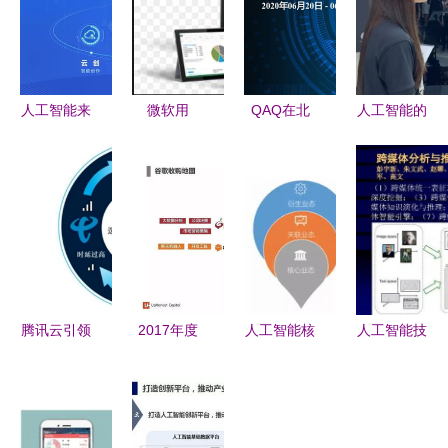
人工智能来
微软用
QAQ在北
人工智能的
袭 虹口区
Excel试水
京2020全
机遇与挑战
携手有连云
人工智能
球软件开发
应用软件开
等AI企业驶
深入挖掘智
大会 人工
发新纪元
入发展快车
能表格背后
智能软件开
道
的应用软件
发的新纪元
开发策略
腾讯云引领
2017年度
人工智能核
人工智能技
智能物联网
人工智能报
心业态与软
术及其应用
卡技术标
告 7大行业
件开发应用
进展 驱动
准，推动AI
应用与100
趋势分析
未来软件创