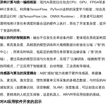
异构计算与统一编程框架
：现代AI系统往往包含CPU、GPU、FPGA等多
种计算单元。利用像TensorFlow、PyTorch这样的深度学习框架，结合其
底层运行时（如TensorFlow Lite、ONNX Runtime），开发者可以相对
透明地将计算任务调度到最合适的硬件上执行，简化了开发复杂度，提升
了资源利用率。
端云协同的智能架构
：融合不仅发生在单设备内部，更体现在系统架构层
面。将高复杂度、高精度的模型训练和大规模数据分析放在云端（“智”的
中心），而将实时响应、低延迟的推理任务部署在边缘设备（“形”的末
端）。通过高效的模型压缩与分发技术，实现了“云侧训练，端侧推理”的
协同模式，广泛应用于智能家居、自动驾驶、工业质检等领域。
传感器与算法的深度耦合
：AI的“感知”能力依赖于硬件传感器。将摄像
头、麦克风、激光雷达、惯性测量单元等采集的多模态数据，与对应的AI
感知算法（如图像识别、语音唤醒、SLAM）深度集成，可以创造出更自
然、更精准的人机交互体验，这是机器人、AR/VR等应用创新的基础。
对AI应用软件开发的启示