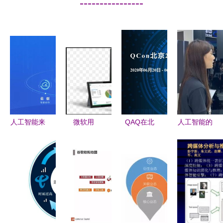
----------------
人工智能来
微软用
QAQ在北
人工智能的
袭 虹口区
Excel试水
京2020全
机遇与挑战
携手有连云
人工智能
球软件开发
应用软件开
等AI企业驶
深入挖掘智
大会 人工
发新纪元
入发展快车
能表格背后
智能软件开
道
的应用软件
发的新纪元
开发策略