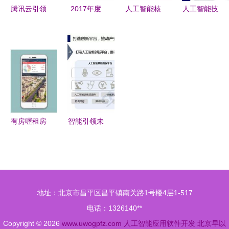
腾讯云引领
2017年度
人工智能核
人工智能技
智能物联网
人工智能报
心业态与软
术及其应用
卡技术标
告 7大行业
件开发应用
进展 驱动
准，推动AI
应用与100
趋势分析
未来软件创
软件生态创
个初创企业
新的核心引
新
深度解析
擎
有房喔租房
智能引领未
黑科技 人
来 2018年
工智能如何
人工智能应
让你从此告
用软件开发
别租房困扰
产业应用全
地址：北京市昌平区昌平镇南关路1号楼4层1-517
景与趋势
电话：1326140**
Copyright © 2026
www.uwogpfz.com
人工智能应用软件开发
北京早以